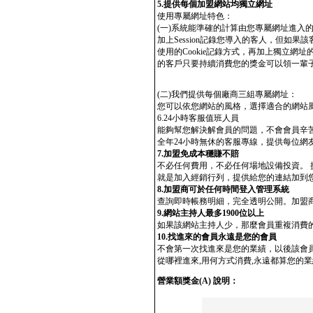
5.提供每個加盟網站均獨立網址
使用專屬網址特色：
(一)系統能準確的計算由您專屬網址進入的網友的
加上Session記錄您導入的客人，但如
使用的Cookie記錄方式，再加上獨立
的客戶只要持續消費您的獎金可以領一輩
(二)我們提供每個廠商三組專屬網址：
您可以依您網站的風格，選擇適合的網站
6.24小時客服值班人員
能夠幫您解決解會員的問題，不會會員辛
全年24小時無休的客服專線，提供每位網
7.加盟免成本穩賺不賠
不必任何費用，不必任何場地設備投資。
就是加入經銷行列，提供給您的連結加到
8.加盟商可於任何時間登入管理系統
查詢即時帳務明細，完全透明公開。加盟
9.網站主持人最多1900位以上
如果該網站主持人少，那麼會員重複消費的
10.找進來的會員永遠是您的會員
不會第一次找進來是您的業績，以後該會
從哪裡進來,用何方式消費,永遠都算您的
營業額獎金(A) 說明：