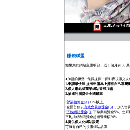
- 賺錢聯盟 -
如果您的網站主題明顯，或 1 個月有 
●加盟的優勢 : 免費提供一個影音視訊交
1.申請最快速 提出申請馬上擁有自己專
2.個人網站或商業網站皆可加盟
3.抽成利潤獎金全國最高
•
營業額獎金(A)
15%以上。
•全國首創以
有效會員數獎金(B)
，加入會員
•
下線網站獎金(D)
下線業績獎金5%。您可
平均抽成利潤獎金超過營業額30%
4.提供個人化網站設定
可擁有自己的視訊網站品牌。