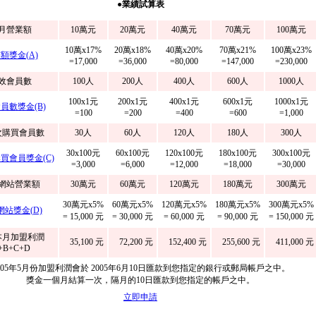
●業績試算表
月營業額
10萬元
20萬元
40萬元
70萬元
100萬元
10萬x17%
20萬x18%
40萬x20%
70萬x21%
100萬x23%
額獎金(A)
=17,000
=36,000
=80,000
=147,000
=230,000
效會員數
100人
200人
400人
600人
1000人
100x1元
200x1元
400x1元
600x1元
1000x1元
員數獎金(B)
=100
=200
=400
=600
=1,000
次購買會員數
30人
60人
120人
180人
300人
30x100元
60x100元
120x100元
180x100元
300x100元
買會員獎金(C)
=3,000
=6,000
=12,000
=18,000
=30,000
網站營業額
30萬元
60萬元
120萬元
180萬元
300萬元
30萬元x5%
60萬元x5%
120萬元x5%
180萬元x5%
300萬元x5%
網站獎金(D)
= 15,000 元
= 30,000 元
= 60,000 元
= 90,000 元
= 150,000 元
本月加盟利潤
35,100 元
72,200 元
152,400 元
255,600 元
411,000 元
+B+C+D
005年5月份加盟利潤會於 2005年6月10日匯款到您指定的銀行或郵局帳戶之中。
獎金一個月結算一次，隔月的10日匯款到您指定的帳戶之中。
立即申請