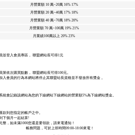
月營業額 10 萬~20萬
16% 17%
月營業額 20 萬~40萬
17% 18%
月營業額 40 萬~70萬
18% 20%
月營業額 70 萬~100萬
19% 21%
月業績100萬以上
20% 23%
員並登入會員專區， 聯盟網站長可得1元
第依次購買點數， 聯盟網站長可得100元。
加入會員的行為本網站將停止其聯盟站長資格並不發放所有獎金 。
系統會記錄該網站為您的下線網站下線網站的營業額5%為下線網站獎金。
日匯款到您指定的帳戶之中。
計到下個月一起結算!
0元整，如未滿1000您還是要領款，請來電通知！
帳務問題，可於上班時間09:00-18:00來電！