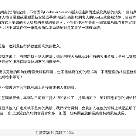
消費記錄，不會因為Cookie or Session錯誤或過期而造成您業績的損失： 目前業界
果該客人換台電腦或電腦重新安裝或手動清除記錄那您的客人的Cookie就會被清除，目
網址的方式只要您的客人從您的專屬網址進入，不管他使用的是那一部電腦系統均會判定
子，絕不漏算任何一筆獎金所以本系統絕對是業界第一準確系統。
風格，達到最佳行銷效益提高您的收入。
苦找進來了，有問題找不到人解決，穩定的聊天系統及24小時的客服值班，是可以讓
友最好的服務保障每位網友的消費安全。
 提供完整的即時影音聊天服務環境，您不需編寫任何的程式碼，不需豐富的相關服務
您網站中即可！
商不需透過本公司既可線上直接修改個人化網頁。
意願就很低，本網站目前有主持人1900多位了，持續增加中，絕對讓您在別的網站
員從其他入口進來就不是你的業績，我們採會員制，會員加入在他的資料上就是註明
業績 ，所以加盟愈久您的會員會愈多，加盟一段時間後您的業績會持續累績成長。
月營業額 10 萬以下
15%