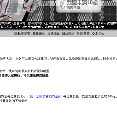
|
隱私權聲明
|
服務條款
|
常見問題
|
賺錢聯盟
|
問題反應
|
交友需知
30 萬訪客人次，則您可以來電告訴我們，我們會有專人為您規劃專屬視訊網站，以創造更
友網站，獎金制度最多的影音視訊聯盟
屬影音聊天室網站，可以開始經營賺錢。
獎金每位會員 1元 ，
第一次購買會員獎金(C)
每位會員第一次購買點數再給您 100元
以發展您的下線網站