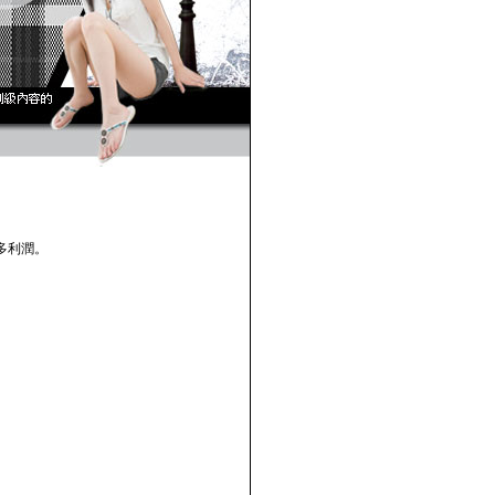
多利潤。
。