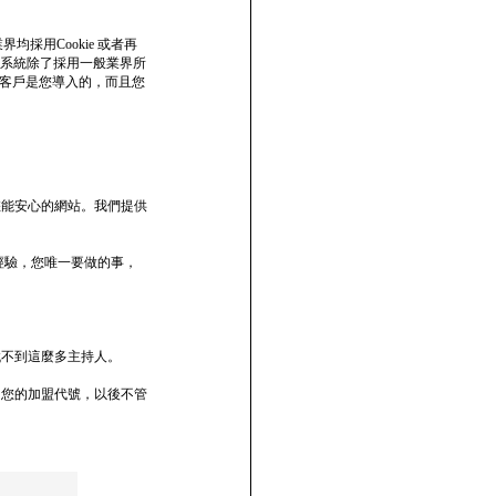
均採用Cookie 或者再
前本系統除了採用一般業界所
該客戶是您導入的，而且您
您能安心的網站。我們提供
經驗，您唯一要做的事，
找不到這麼多主持人。
了您的加盟代號，以後不管