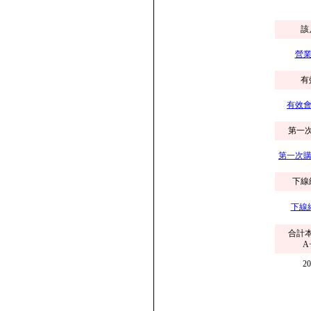
該
營業
有
有效會
第一
第一次購
下線
下線
合計
A
2